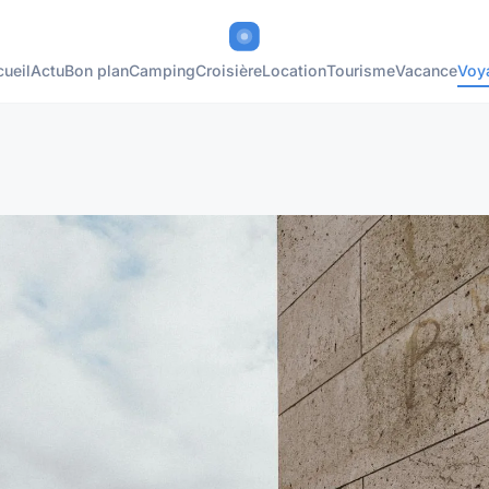
ueil
Actu
Bon plan
Camping
Croisière
Location
Tourisme
Vacance
Voy